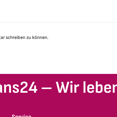
ar schreiben zu können.
ans24 – Wir leben
Service