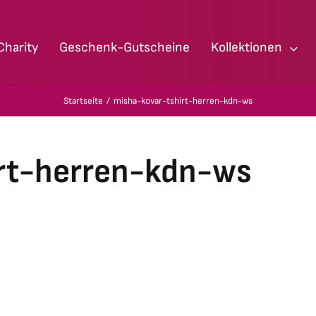
Charity
Geschenk-Gutscheine
Kollektionen
Startseite
misha-kovar-tshirt-herren-kdn-ws
rt-herren-kdn-ws