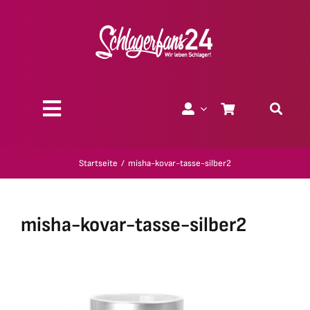
Zum
Inhalt
springen
Toggle
Navigation
Über uns
Startseite
misha-kovar-tasse-silber2
Charity
misha-kovar-tasse-silber2
Geschenk-Gutscheine
Kollektionen