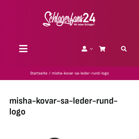
Zum
Inhalt
springen
Toggle
Navigation
Über uns
Startseite
misha-kovar-sa-leder-rund-logo
Charity
misha-kovar-sa-leder-rund-
Geschenk-Gutscheine
logo
Kollektionen