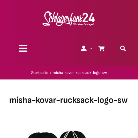
Zum
Inhalt
springen
Toggle
Navigation
Über uns
Startseite
misha-kovar-rucksack-logo-sw
Charity
misha-kovar-rucksack-logo-sw
Geschenk-Gutscheine
Kollektionen