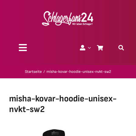
Zum
Inhalt
springen
Toggle
Navigation
Über uns
Startseite
misha-kovar-hoodie-unisex-nvkt-sw2
Charity
misha-kovar-hoodie-unisex-
Geschenk-Gutscheine
nvkt-sw2
Kollektionen