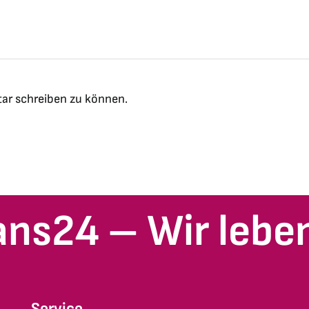
ar schreiben zu können.
ans24 – Wir leben
Service