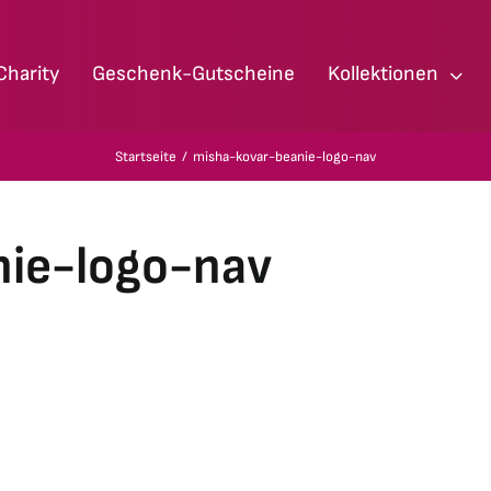
Charity
Geschenk-Gutscheine
Kollektionen
Startseite
misha-kovar-beanie-logo-nav
nie-logo-nav