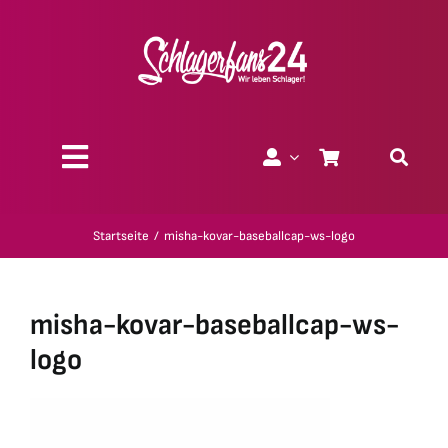
Zum
Inhalt
springen
Toggle
Navigation
Über uns
Startseite
misha-kovar-baseballcap-ws-logo
Charity
misha-kovar-baseballcap-ws-
Geschenk-Gutscheine
logo
Kollektionen