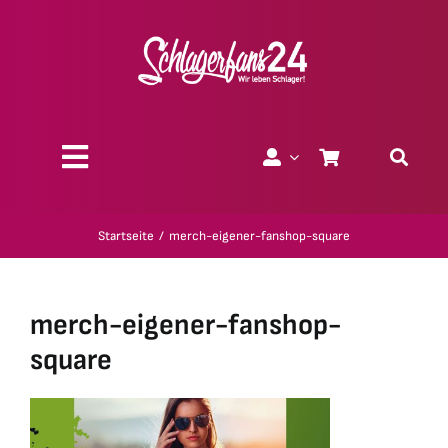
Zum
Inhalt
springen
Toggle
Navigation
Über uns
Startseite
merch-eigener-fanshop-square
Charity
merch-eigener-fanshop-
Geschenk-Gutscheine
square
Kollektionen