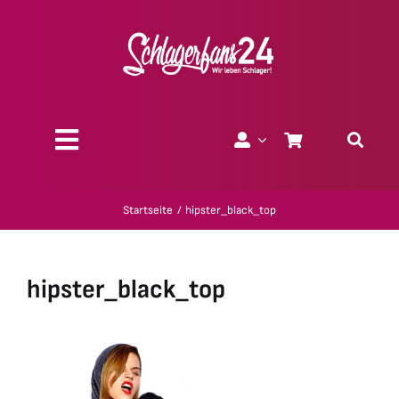
Zum
Inhalt
springen
Toggle
Navigation
Über uns
Startseite
hipster_black_top
Charity
hipster_black_top
Geschenk-Gutscheine
Kollektionen