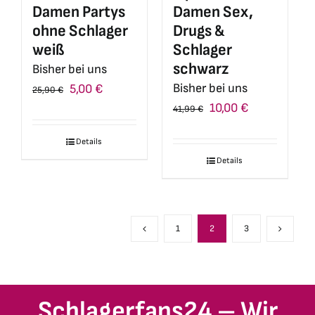
Damen Partys
Damen Sex,
ohne Schlager
Drugs &
weiß
Schlager
schwarz
Bisher bei uns
Ursprünglicher
Aktueller
Bisher bei uns
5,00
€
25,90
€
Ursprünglicher
Aktueller
Preis
Preis
10,00
€
41,99
€
Preis
Preis
war:
ist:
Details
war:
ist:
25,90 €
5,00 €.
Details
41,99 €
10,00 €.
1
2
3
Schlagerfans24 – Wir