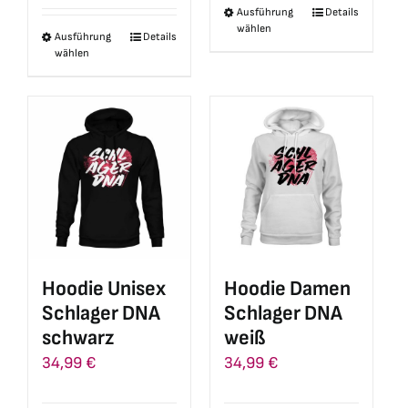
Ausführung
Details
Dieses
wählen
Ausführung
Details
Dieses
Produkt
wählen
Produkt
weist
weist
mehrere
mehrere
Varianten
Varianten
auf.
auf.
Die
Die
Optionen
Optionen
können
können
auf
auf
der
Hoodie Unisex
Hoodie Damen
der
Produktseite
Schlager DNA
Schlager DNA
Produktseite
gewählt
schwarz
weiß
gewählt
werden
34,99
€
34,99
€
werden