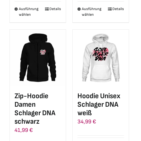
Ausführung
Details
Ausführung
Details
Dieses
Dieses
wählen
wählen
Produkt
Produkt
weist
weist
mehrere
mehrere
Varianten
Varianten
auf.
auf.
Die
Die
Optionen
Optionen
können
können
auf
auf
Zip-Hoodie
Hoodie Unisex
der
der
Damen
Schlager DNA
Produktseite
Produktseite
Schlager DNA
weiß
gewählt
gewählt
schwarz
34,99
€
werden
werden
41,99
€