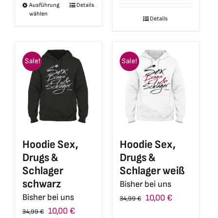
Ausführung
Details
Dieses
war:
ist:
wählen
Details
Produkt
34,99 €
10,00 €.
weist
mehrere
Sale!
Varianten
Sale!
auf.
Die
Optionen
können
auf
Hoodie Sex,
Hoodie Sex,
der
Drugs &
Drugs &
Produktseite
Schlager
Schlager weiß
gewählt
schwarz
Bisher bei uns
werden
Bisher bei uns
Ursprünglicher
Aktueller
10,00
€
34,99
€
Ursprünglicher
Aktueller
10,00
€
Preis
Preis
34,99
€