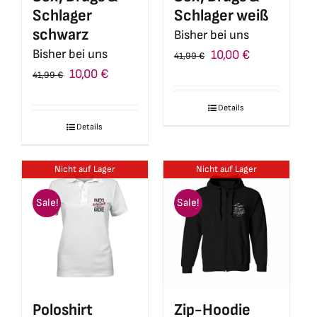
Produktseite
Schlager
Schlager weiß
gewählt
schwarz
Bisher bei uns
werden
Bisher bei uns
Ursprünglicher
Aktueller
10,00
€
41,99
€
Ursprünglicher
Aktueller
10,00
€
Preis
Preis
41,99
€
Preis
Preis
war:
ist:
Details
war:
ist:
41,99 €
10,00 €.
Details
41,99 €
10,00 €.
Nicht auf Lager
Nicht auf Lager
Sale!
Sale!
Poloshirt
Zip-Hoodie