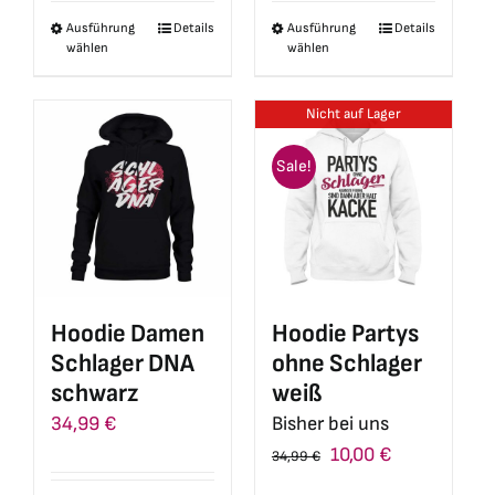
Ausführung
Details
Ausführung
Details
Dieses
Dieses
wählen
wählen
Produkt
Produkt
weist
weist
Nicht auf Lager
mehrere
mehrere
Varianten
Varianten
Sale!
auf.
auf.
Die
Die
Optionen
Optionen
können
können
auf
auf
Hoodie Damen
Hoodie Partys
der
der
Schlager DNA
ohne Schlager
Produktseite
Produktseite
schwarz
weiß
gewählt
gewählt
34,99
€
Bisher bei uns
werden
werden
Ursprünglicher
Aktueller
10,00
€
34,99
€
Preis
Preis