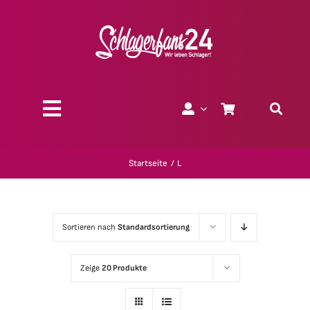
Zum
Inhalt
springen
Toggle
Navigation
Über uns
Startseite
L
Charity
Sortieren nach
Standardsortierung
Geschenk-Gutscheine
Zeige
20 Produkte
Kollektionen