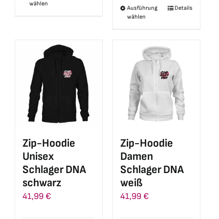
wählen
Ausführung
Details
Dieses
Produkt
wählen
Produkt
weist
weist
mehrere
mehrere
Varianten
Varianten
auf.
auf.
Die
Die
Optionen
Optionen
können
können
auf
auf
der
Zip-Hoodie
Zip-Hoodie
der
Produktseite
Unisex
Damen
Produktseite
gewählt
Schlager DNA
Schlager DNA
gewählt
werden
schwarz
weiß
werden
41,99
€
41,99
€