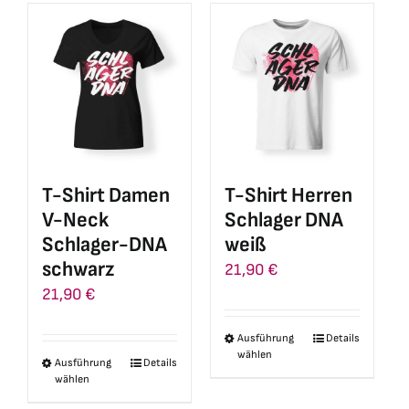
mehrere
mehrere
Varianten
Varianten
auf.
auf.
Die
Die
Optionen
Optionen
können
können
auf
auf
T-Shirt Damen
T-Shirt Herren
der
der
V-Neck
Schlager DNA
Produktseite
Produktseite
Schlager-DNA
weiß
gewählt
gewählt
schwarz
21,90
€
werden
werden
21,90
€
Ausführung
Details
Dieses
wählen
Ausführung
Details
Dieses
Produkt
wählen
Produkt
weist