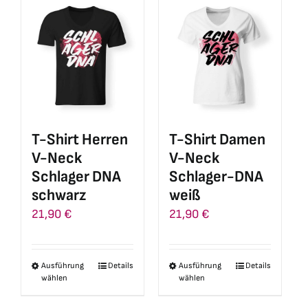
mehrere
Varianten
Varianten
auf.
auf.
Die
Die
Optionen
Optionen
können
können
auf
auf
der
T-Shirt Herren
T-Shirt Damen
der
Produktseite
V-Neck
V-Neck
Produktseite
gewählt
Schlager DNA
Schlager-DNA
gewählt
werden
schwarz
weiß
werden
21,90
€
21,90
€
Ausführung
Details
Ausführung
Details
Dieses
Dieses
wählen
wählen
Produkt
Produkt
weist
weist