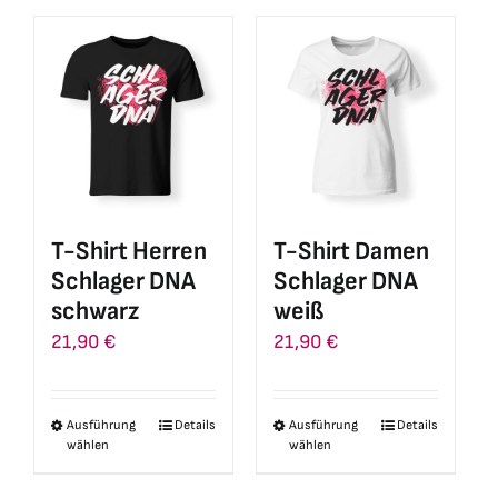
weist
mehrere
mehrere
Varianten
Varianten
auf.
auf.
Die
Die
Optionen
Optionen
können
können
auf
auf
der
T-Shirt Herren
T-Shirt Damen
der
Produktseite
Schlager DNA
Schlager DNA
Produktseite
gewählt
schwarz
weiß
gewählt
werden
21,90
€
21,90
€
werden
Ausführung
Details
Ausführung
Details
Dieses
Dieses
wählen
wählen
Produkt
Produkt
weist
weist