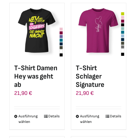
weist
mehrere
mehrere
Varianten
Varianten
auf.
auf.
Die
Die
Optionen
Optionen
können
können
auf
auf
der
T-Shirt Damen
T-Shirt
der
Produktseite
Hey was geht
Schlager
Produktseite
gewählt
ab
Signature
gewählt
werden
21,90
€
21,90
€
werden
Ausführung
Details
Ausführung
Details
Dieses
Dieses
wählen
wählen
Produkt
Produkt
weist
weist