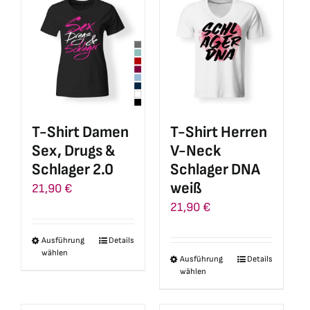
mehrere
mehrere
Varianten
Varianten
auf.
auf.
Die
Die
Optionen
Optionen
können
können
auf
auf
T-Shirt Damen
T-Shirt Herren
der
der
Sex, Drugs &
V-Neck
Produktseite
Produktseite
Schlager 2.0
Schlager DNA
gewählt
gewählt
weiß
21,90
€
werden
werden
21,90
€
Ausführung
Details
Dieses
wählen
Ausführung
Details
Dieses
Produkt
wählen
Produkt
weist
weist
mehrere