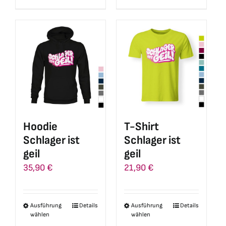
Produkt
Produkt
weist
weist
mehrere
mehrere
Varianten
Varianten
auf.
auf.
Die
Die
Optionen
Optionen
können
können
auf
auf
Hoodie
T-Shirt
der
der
Schlager ist
Schlager ist
Produktseite
Produktseite
geil
geil
gewählt
gewählt
35,90
€
21,90
€
werden
werden
Ausführung
Details
Ausführung
Details
Dieses
Dieses
wählen
wählen
Produkt
Produkt