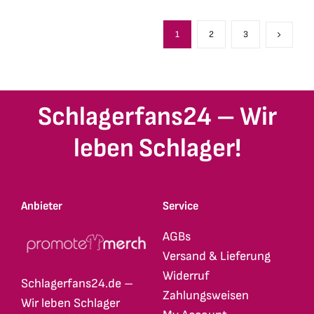
mehrere
mehrere
Varianten
Varianten
1
2
3
auf.
auf.
Die
Die
Optionen
Optionen
Schlagerfans24 – Wir
können
können
auf
auf
leben Schlager!
der
der
Produktseite
Produktseite
gewählt
gewählt
Anbieter
Service
werden
werden
AGBs
Versand & Lieferung
Widerruf
Schlagerfans24.de –
Zahlungsweisen
Wir leben Schlager