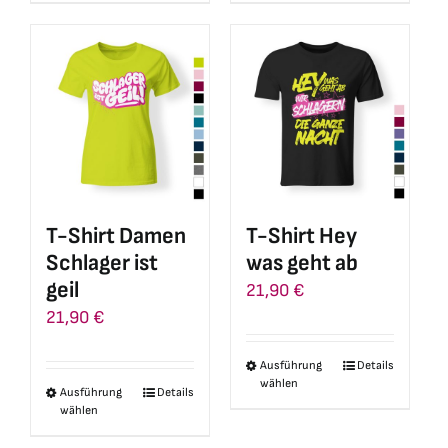
weist
weist
mehrere
mehrere
Varianten
Varianten
auf.
auf.
Die
Die
Optionen
Optionen
können
können
auf
auf
T-Shirt Damen
T-Shirt Hey
der
der
Schlager ist
was geht ab
Produktseite
Produktseite
geil
21,90
€
gewählt
gewählt
21,90
€
werden
werden
Ausführung
Details
Dieses
wählen
Ausführung
Details
Dieses
Produkt
wählen
Produkt
weist