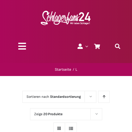
Zum
Inhalt
springen
Toggle
Navigation
Über uns
Startseite
L
Charity
Sortieren nach
Standardsortierung
Geschenk-Gutscheine
Zeige
20 Produkte
Kollektionen