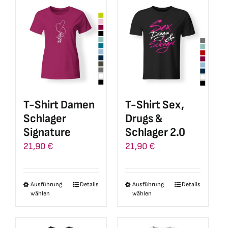
mehrere
mehrere
Varianten
Varianten
auf.
auf.
Die
Die
Optionen
Optionen
können
können
auf
auf
T-Shirt Damen
T-Shirt Sex,
der
der
Schlager
Drugs &
Produktseite
Produktseite
Signature
Schlager 2.0
gewählt
gewählt
21,90
€
21,90
€
werden
werden
Ausführung
Details
Ausführung
Details
Dieses
Dieses
wählen
wählen
Produkt
Produkt
weist
weist