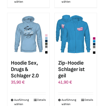
wählen
wählen
Produkt
Produkt
weist
weist
mehrere
mehrere
Varianten
Varianten
auf.
auf.
Die
Die
Optionen
Optionen
können
können
auf
auf
Hoodie Sex,
Zip-Hoodie
der
der
Drugs &
Schlager ist
Produktseite
Produktseite
Schlager 2.0
geil
gewählt
gewählt
35,90
€
41,90
€
werden
werden
Ausführung
Details
Ausführung
Details
Dieses
Dieses
wählen
wählen