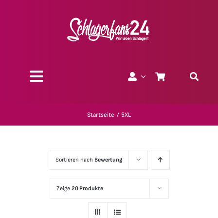
Zum
Inhalt
springen
Toggle
Navigation
Über uns
Startseite
5XL
Charity
Sortieren nach
Bewertung
Geschenk-Gutscheine
Zeige
20 Produkte
Kollektionen