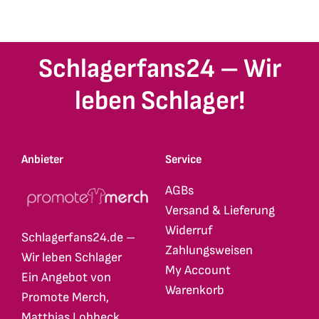
weist
weist
mehrere
mehrere
Varianten
Varianten
Schlagerfans24 – Wir
auf.
auf.
Die
Die
leben Schlager!
Optionen
Optionen
können
können
auf
auf
Anbieter
Service
der
der
Produktseite
Produktseite
AGBs
gewählt
gewählt
Versand & Lieferung
werden
werden
Widerruf
Schlagerfans24.de –
Zahlungsweisen
Wir leben Schlager
My Account
Ein Angebot von
Warenkorb
Promote Merch,
Matthias Lohbeck