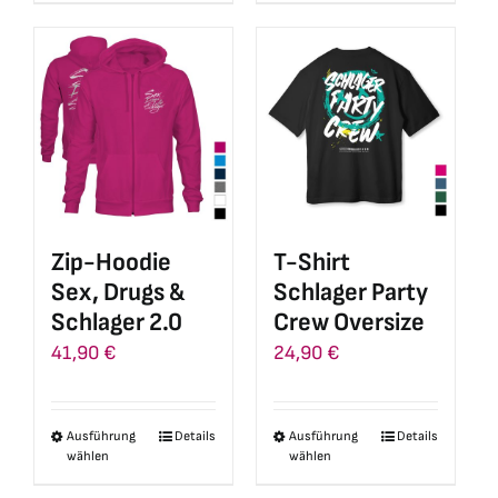
weist
weist
mehrere
mehrere
Varianten
Varianten
auf.
auf.
Die
Die
Optionen
Optionen
können
können
auf
auf
Zip-Hoodie
T-Shirt
der
der
Sex, Drugs &
Schlager Party
Produktseite
Produktseite
Schlager 2.0
Crew Oversize
gewählt
gewählt
41,90
€
24,90
€
werden
werden
Ausführung
Details
Ausführung
Details
Dieses
Dieses
wählen
wählen
Produkt
Produkt