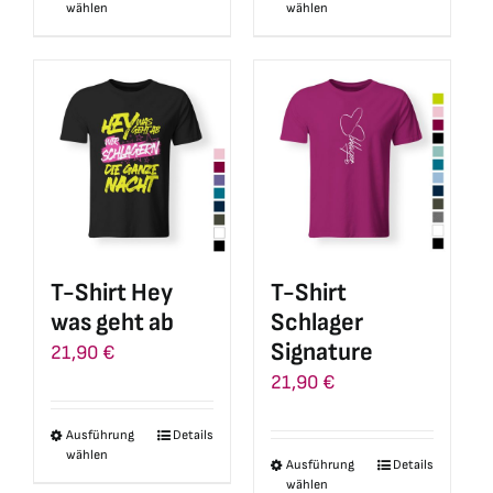
wählen
wählen
Produkt
Produkt
weist
weist
mehrere
mehrere
Varianten
Varianten
auf.
auf.
Die
Die
Optionen
Optionen
können
können
auf
auf
T-Shirt Hey
T-Shirt
der
der
was geht ab
Schlager
Produktseite
Produktseite
Signature
21,90
€
gewählt
gewählt
21,90
€
werden
werden
Ausführung
Details
Dieses
wählen
Ausführung
Details
Dieses
Produkt
wählen