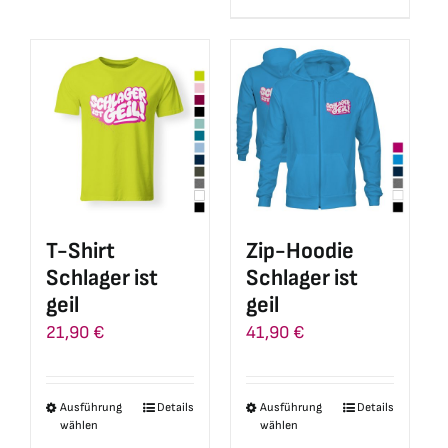
Produkt
weist
weist
mehrere
mehrere
Varianten
Varianten
auf.
auf.
Die
Die
Optionen
Optionen
können
können
auf
auf
der
T-Shirt
Zip-Hoodie
der
Produktseite
Schlager ist
Schlager ist
Produktseite
gewählt
geil
geil
gewählt
werden
21,90
€
41,90
€
werden
Ausführung
Details
Ausführung
Details
Dieses
Dieses
wählen
wählen
Produkt
Produkt