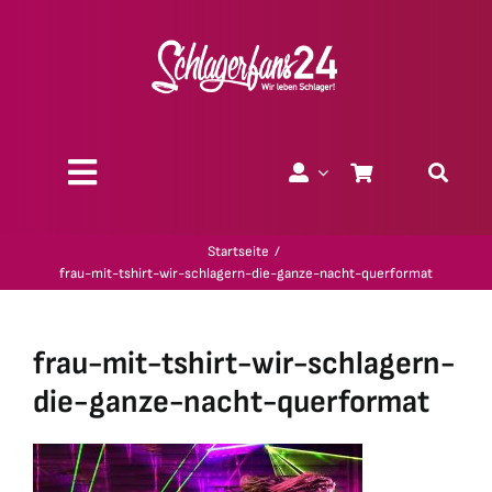
Zum
Inhalt
springen
Toggle
Navigation
Über uns
Startseite
frau-mit-tshirt-wir-schlagern-die-ganze-nacht-querformat
Charity
frau-mit-tshirt-wir-schlagern-
Geschenk-Gutscheine
die-ganze-nacht-querformat
Kollektionen