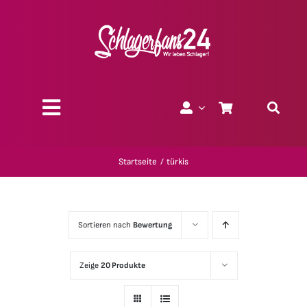
Zum
Inhalt
springen
Toggle
Navigation
Über uns
Startseite
türkis
Charity
Sortieren nach
Bewertung
Geschenk-Gutscheine
Zeige
20 Produkte
Kollektionen