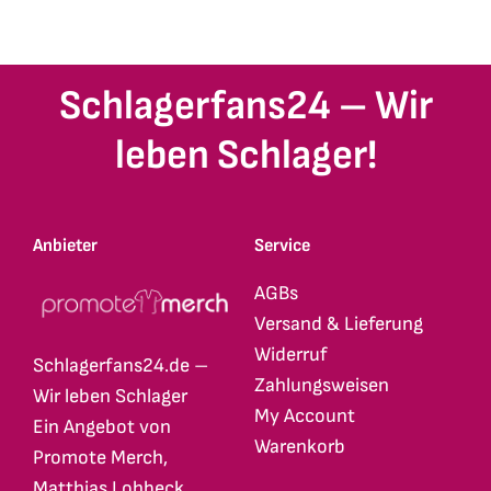
weist
weist
mehrere
mehrere
Varianten
Varianten
Schlagerfans24 – Wir
auf.
auf.
Die
Die
leben Schlager!
Optionen
Optionen
können
können
auf
auf
Anbieter
Service
der
der
Produktseite
Produktseite
AGBs
gewählt
gewählt
Versand & Lieferung
werden
werden
Widerruf
Schlagerfans24.de –
Zahlungsweisen
Wir leben Schlager
My Account
Ein Angebot von
Warenkorb
Promote Merch,
Matthias Lohbeck