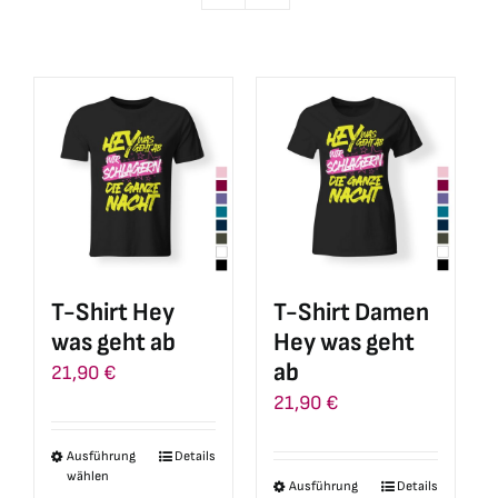
T-Shirt Hey
T-Shirt Damen
was geht ab
Hey was geht
ab
21,90
€
21,90
€
Ausführung
Details
Dieses
wählen
Ausführung
Details
Dieses
Produkt