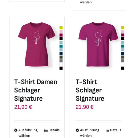
wählen
Produkt
weist
weist
mehrere
mehrere
Varianten
Varianten
auf.
auf.
Die
Die
Optionen
Optionen
können
können
auf
auf
der
T-Shirt Damen
T-Shirt
der
Produktseite
Schlager
Schlager
Produktseite
gewählt
Signature
Signature
gewählt
werden
21,90
€
21,90
€
werden
Ausführung
Details
Ausführung
Details
Dieses
Dieses
wählen
wählen