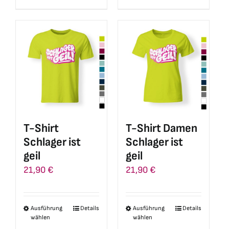
Produkt
Produkt
weist
weist
mehrere
mehrere
Varianten
Varianten
auf.
auf.
Die
Die
Optionen
Optionen
können
können
auf
auf
T-Shirt
T-Shirt Damen
der
der
Schlager ist
Schlager ist
Produktseite
Produktseite
geil
geil
gewählt
gewählt
21,90
€
21,90
€
werden
werden
Ausführung
Details
Ausführung
Details
Dieses
Dieses
wählen
wählen
Produkt
Produkt