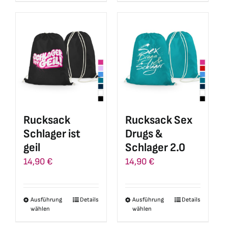
weist
weist
mehrere
mehrere
Varianten
Varianten
auf.
auf.
Die
Die
Optionen
Optionen
können
können
auf
auf
Rucksack
Rucksack Sex
der
der
Schlager ist
Drugs &
Produktseite
Produktseite
geil
Schlager 2.0
gewählt
gewählt
14,90
€
14,90
€
werden
werden
Ausführung
Details
Ausführung
Details
Dieses
Dieses
wählen
wählen
Produkt
Produkt