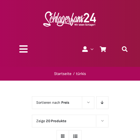
Zum
Inhalt
springen
Toggle
Navigation
Über uns
Startseite
türkis
Charity
Sortieren nach
Preis
Geschenk-Gutscheine
Zeige
20 Produkte
Kollektionen