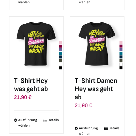
wählen
wählen
Produkt
Produkt
weist
weist
mehrere
mehrere
Varianten
Varianten
auf.
auf.
Die
Die
Optionen
Optionen
können
können
auf
auf
T-Shirt Hey
T-Shirt Damen
der
der
was geht ab
Hey was geht
Produktseite
Produktseite
ab
21,90
€
gewählt
gewählt
21,90
€
werden
werden
Ausführung
Details
Dieses
wählen
Ausführung
Details
Dieses
Produkt
wählen