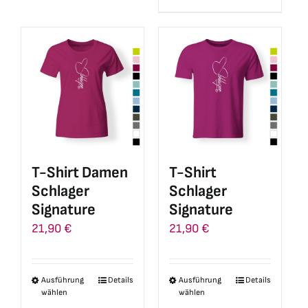
Produkt
weist
weist
mehrere
mehrere
Varianten
Varianten
auf.
auf.
Die
Die
Optionen
Optionen
können
können
auf
auf
der
T-Shirt Damen
T-Shirt
der
Produktseite
Schlager
Schlager
Produktseite
gewählt
Signature
Signature
gewählt
werden
21,90
€
21,90
€
werden
Ausführung
Details
Ausführung
Details
Dieses
Dieses
wählen
wählen
Produkt
Produkt