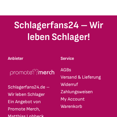
weist
weist
mehrere
mehrere
Varianten
Varianten
Schlagerfans24 – Wir
auf.
auf.
Die
Die
leben Schlager!
Optionen
Optionen
können
können
auf
auf
Anbieter
Service
der
der
Produktseite
Produktseite
AGBs
gewählt
gewählt
Versand & Lieferung
werden
werden
Widerruf
Schlagerfans24.de –
Zahlungsweisen
Wir leben Schlager
My Account
Ein Angebot von
Warenkorb
Promote Merch,
Matthias Lohbeck