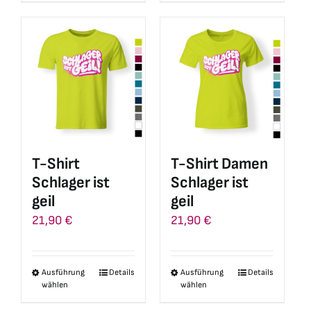
weist
weist
mehrere
mehrere
Varianten
Varianten
auf.
auf.
Die
Die
Optionen
Optionen
können
können
auf
auf
T-Shirt
T-Shirt Damen
der
der
Schlager ist
Schlager ist
Produktseite
Produktseite
geil
geil
gewählt
gewählt
21,90
€
21,90
€
werden
werden
Ausführung
Details
Ausführung
Details
Dieses
Dieses
wählen
wählen
Produkt
Produkt