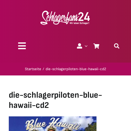
Zum
Inhalt
springen
Toggle
Navigation
Über uns
Startseite
die-schlagerpiloten-blue-hawaii-cd2
Charity
die-schlagerpiloten-blue-
Geschenk-Gutscheine
hawaii-cd2
Kollektionen