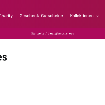
Charity
Geschenk-Gutscheine
Kollektionen
Startseite
blue_glamor_shoes
es