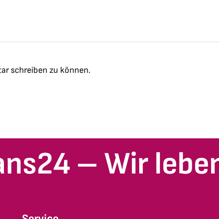
ar schreiben zu können.
ans24 – Wir leben
Service