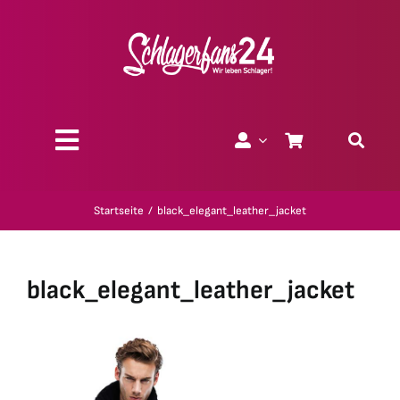
Zum
Inhalt
springen
Toggle
Navigation
Über uns
Startseite
black_elegant_leather_jacket
Charity
black_elegant_leather_jacket
Geschenk-Gutscheine
Kollektionen