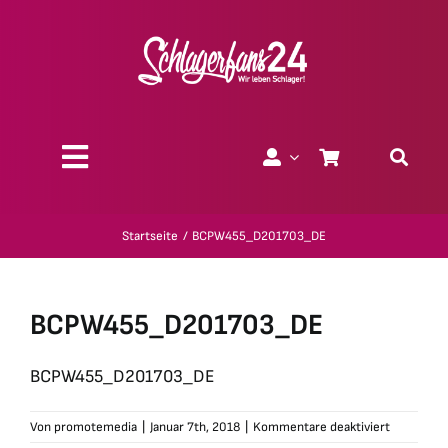
Zum
Inhalt
springen
Toggle
Navigation
Über uns
Startseite
BCPW455_D201703_DE
Charity
BCPW455_D201703_DE
Geschenk-Gutscheine
BCPW455_D201703_DE
Kollektionen
für
Von
promotemedia
|
Januar 7th, 2018
|
Kommentare deaktiviert
BCPW455