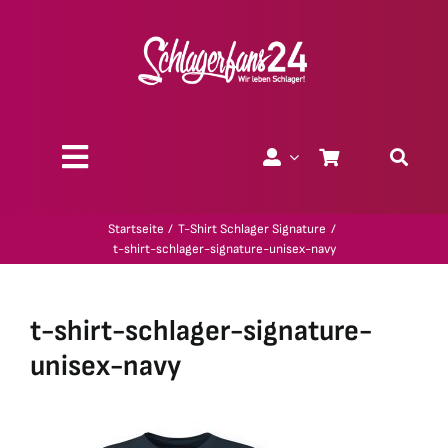
Zum
Inhalt
springen
Toggle
Navigation
Über uns
Startseite
T-Shirt Schlager Signature
t-shirt-schlager-signature-unisex-navy
Charity
t-shirt-schlager-signature-
Geschenk-Gutscheine
unisex-navy
Kollektionen