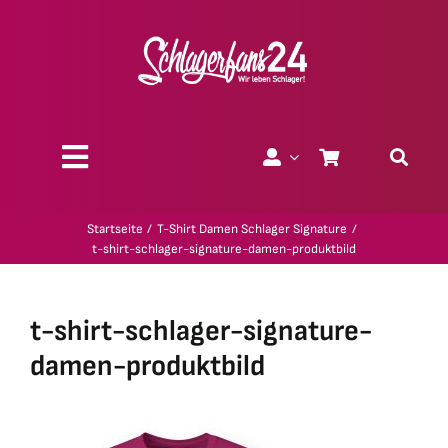
Zum
Inhalt
springen
Toggle
Navigation
Über uns
Startseite
T-Shirt Damen Schlager Signature
t-shirt-schlager-signature-damen-produktbild
Charity
t-shirt-schlager-signature-
Geschenk-Gutscheine
damen-produktbild
Kollektionen