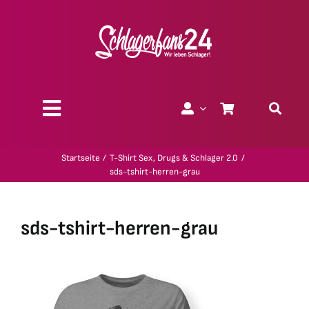
Zum
Inhalt
springen
Toggle
Navigation
Über uns
Startseite
T-Shirt Sex, Drugs & Schlager 2.0
sds-tshirt-herren-grau
Charity
sds-tshirt-herren-grau
Geschenk-Gutscheine
Kollektionen