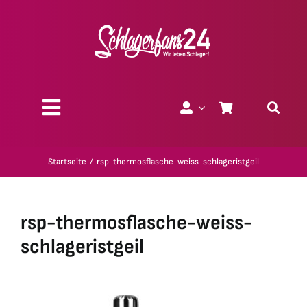
Zum
Inhalt
springen
Toggle
Navigation
Über uns
Startseite
rsp-thermosflasche-weiss-schlageristgeil
Charity
rsp-thermosflasche-weiss-
Geschenk-Gutscheine
schlageristgeil
Kollektionen