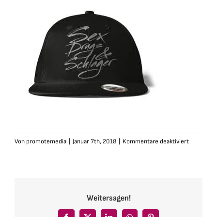
für
Von
promotemedia
|
Januar 7th, 2018
|
Kommentare deaktiviert
schlagerf
cap-
sex-
drugs-
schlager-
Weitersagen!
schwarz1