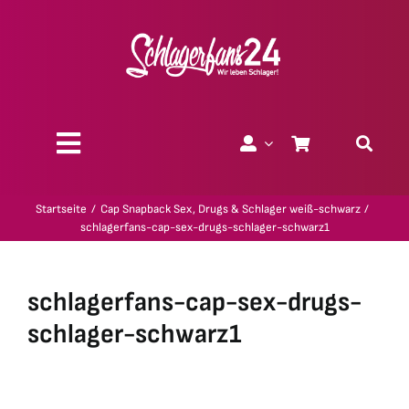
Zum
Inhalt
springen
Toggle
Navigation
Über uns
Startseite
Cap Snapback Sex, Drugs & Schlager weiß-schwarz
schlagerfans-cap-sex-drugs-schlager-schwarz1
Charity
schlagerfans-cap-sex-drugs-
Geschenk-Gutscheine
schlager-schwarz1
Kollektionen