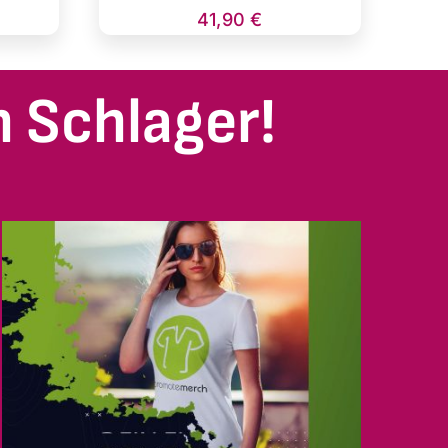
41,90
€
 Schlager!