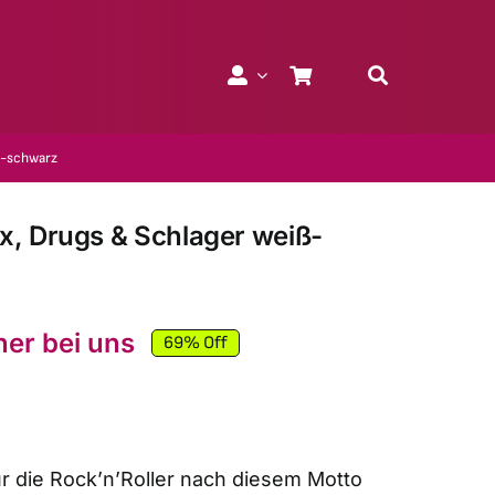
ß-schwarz
, Drugs & Schlager weiß-
her bei uns
69% Off
Ursprünglicher
Aktueller
Preis
Preis
war:
ist:
15,90 €
5,00 €.
ur die Rock’n’Roller nach diesem Motto