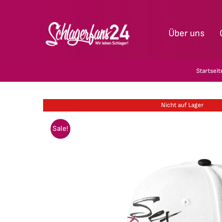
Zum
Inhalt
Über uns
springen
Startseit
Nicht auf Lager
Sale!