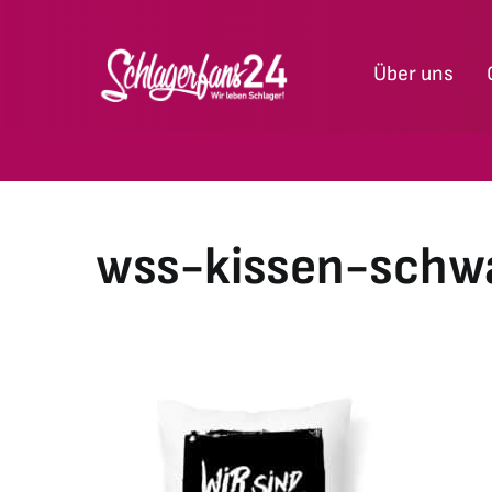
Zum
Inhalt
Über uns
springen
wss-kissen-schw