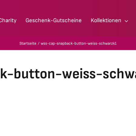
Charity
Geschenk-Gutscheine
Kollektionen
Startseite
wss-cap-snapback-button-weiss-schwarzk1
k-button-weiss-schw