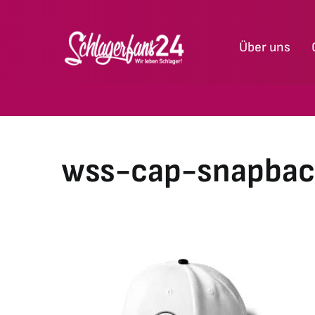
Zum
Inhalt
Über uns
springen
wss-cap-snapbac