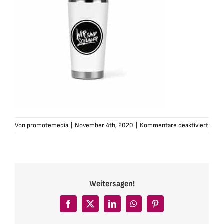
für
Von
promotemedia
|
November 4th, 2020
|
Kommentare deaktiviert
wirsi
2go-
sign-
sw
Weitersagen!
Facebook
X
LinkedIn
WhatsApp
Pinterest