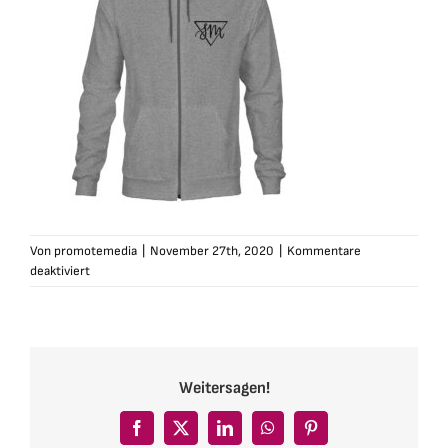
Von
promotemedia
|
November 27th, 2020
|
Kommentare
für
deaktiviert
svm-
zip-
hoodie-
herren-
gr1
Weitersagen!
Facebook
X
LinkedIn
WhatsApp
Pinterest