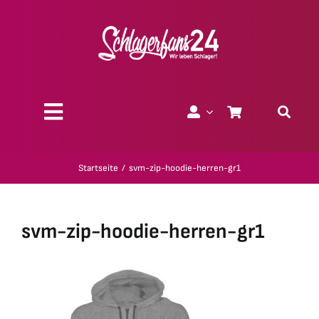
Zum
Inhalt
springen
Toggle
Navigation
Über uns
Startseite
svm-zip-hoodie-herren-gr1
Charity
svm-zip-hoodie-herren-gr1
Geschenk-Gutscheine
Kollektionen