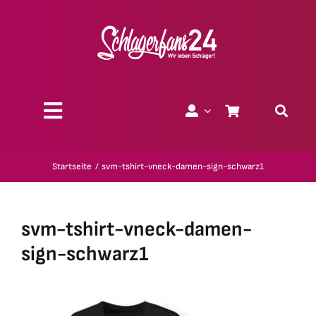
Zum
Inhalt
springen
Toggle
Navigation
Über uns
Startseite
svm-tshirt-vneck-damen-sign-schwarz1
Charity
svm-tshirt-vneck-damen-
Geschenk-Gutscheine
sign-schwarz1
Kollektionen