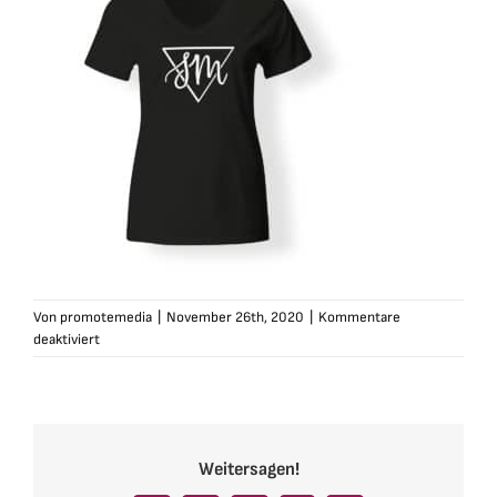
Von
promotemedia
|
November 26th, 2020
|
Kommentare
für
deaktiviert
svm-
tshirt-
vneck-
damen-
sign-
Weitersagen!
schwarz1