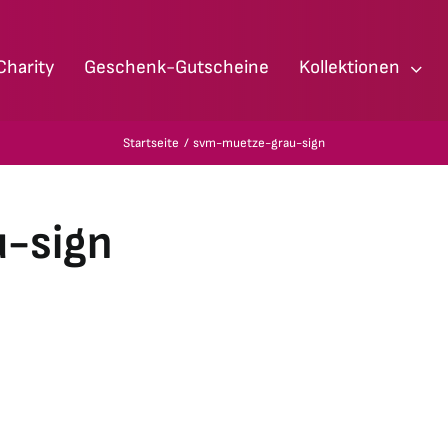
Charity
Geschenk-Gutscheine
Kollektionen
Startseite
svm-muetze-grau-sign
-sign