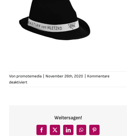
Von
promotemedia
|
November 26th, 2020
|
Kommentare
für
deaktiviert
svm-
hut-
sw
Weitersagen!
Facebook
X
LinkedIn
WhatsApp
Pinterest