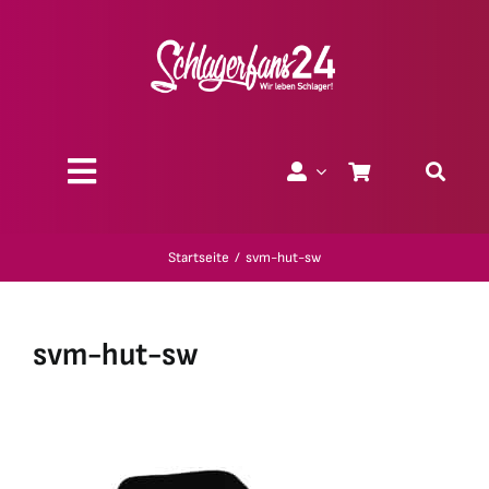
Zum
Inhalt
springen
Toggle
Navigation
Über uns
Startseite
svm-hut-sw
Charity
svm-hut-sw
Geschenk-Gutscheine
Kollektionen