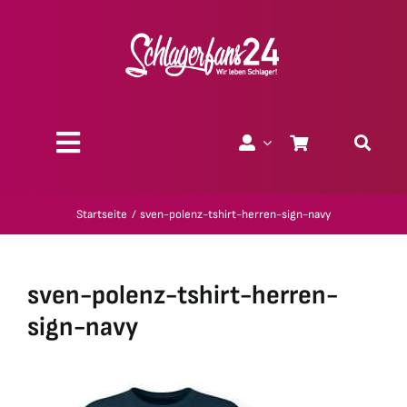
Zum
Inhalt
springen
Toggle
Navigation
Über uns
Startseite
sven-polenz-tshirt-herren-sign-navy
Charity
sven-polenz-tshirt-herren-
Geschenk-Gutscheine
sign-navy
Kollektionen