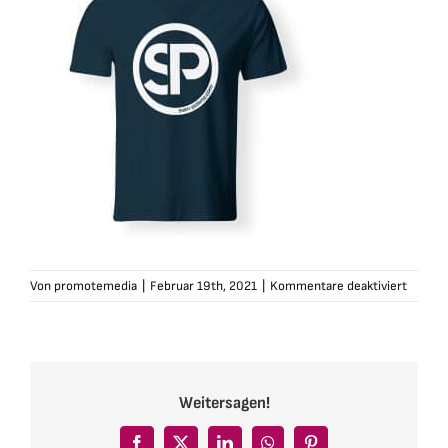
für
Von
promotemedia
|
Februar 19th, 2021
|
Kommentare deaktiviert
sven-
polenz
tshirt-
herren
sign-
Weitersagen!
navy