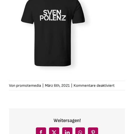
für
Von
promotemedia
|
März 6th, 2021
|
Kommentare deaktiviert
sven-
polenz-
tshirt-
herren-
fegefeuer-
Weitersagen!
sw2