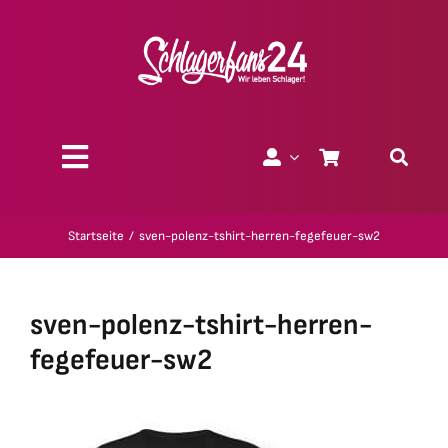
Zum
Inhalt
springen
Toggle
Navigation
Über uns
Startseite
sven-polenz-tshirt-herren-fegefeuer-sw2
Charity
sven-polenz-tshirt-herren-
Geschenk-Gutscheine
fegefeuer-sw2
Kollektionen