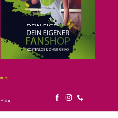
wert
 Media