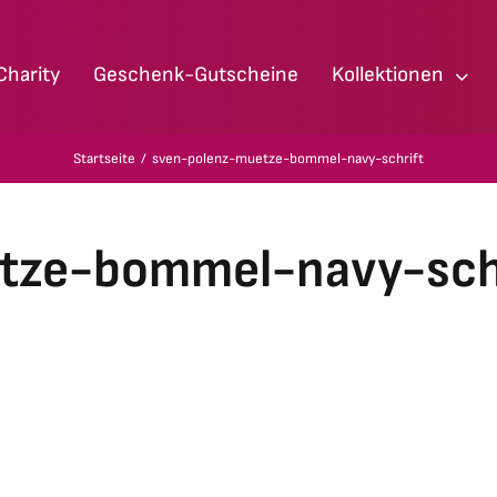
Charity
Geschenk-Gutscheine
Kollektionen
Startseite
sven-polenz-muetze-bommel-navy-schrift
tze-bommel-navy-sch