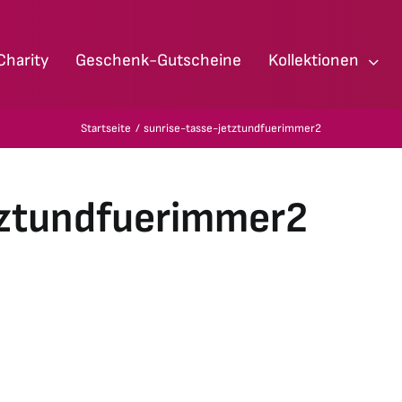
Charity
Geschenk-Gutscheine
Kollektionen
Startseite
sunrise-tasse-jetztundfuerimmer2
tztundfuerimmer2