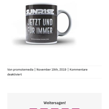
Von
promotemedia
|
November 19th, 2019
|
Kommentare
für
deaktiviert
sunrise-
tasse-
jetztundfuerimmer1
Weitersagen!