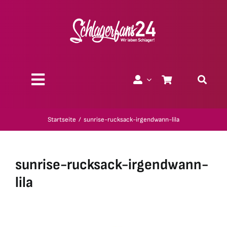
Zum
Inhalt
springen
Toggle
Navigation
Über uns
Startseite
sunrise-rucksack-irgendwann-lila
Charity
sunrise-rucksack-irgendwann-
Geschenk-Gutscheine
lila
Kollektionen