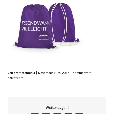
Von
promotemedia
|
November 19th, 2017
|
Kommentare
für
deaktiviert
sunrise-
rucksack-
irgendwann-
lila
Weitersagen!