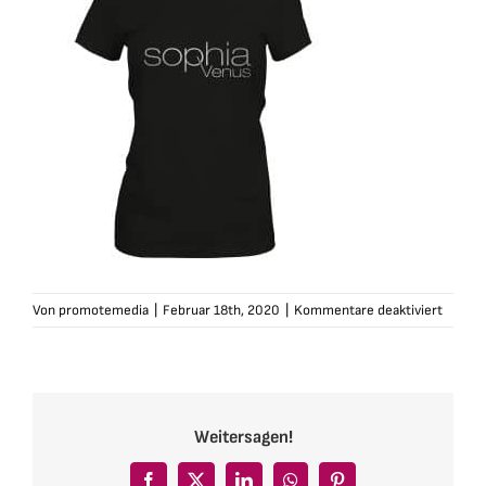
für
Von
promotemedia
|
Februar 18th, 2020
|
Kommentare deaktiviert
sophia
tshirt-
damen
logo-
schwar
Weitersagen!