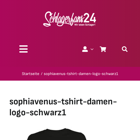
Zum
Inhalt
springen
Toggle
Navigation
Über uns
Startseite
sophiavenus-tshirt-damen-logo-schwarz1
Charity
sophiavenus-tshirt-damen-
Geschenk-Gutscheine
logo-schwarz1
Kollektionen