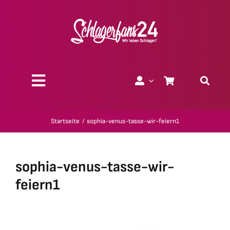
Zum
Inhalt
springen
Toggle
Navigation
Über uns
Startseite
sophia-venus-tasse-wir-feiern1
Charity
sophia-venus-tasse-wir-
Geschenk-Gutscheine
feiern1
Kollektionen