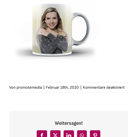
für
Von
promotemedia
|
Februar 18th, 2020
|
Kommentare deaktiviert
sophia
venus-
tasse-
wir-
feiern1
Weitersagen!