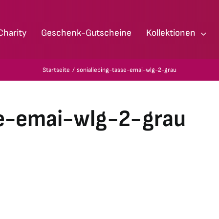
Charity
Geschenk-Gutscheine
Kollektionen
Startseite
sonialiebing-tasse-emai-wlg-2-grau
se-emai-wlg-2-grau