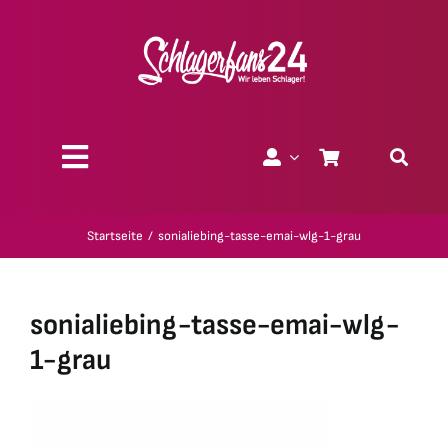
Zum
Inhalt
springen
Toggle
Navigation
Über uns
Startseite
sonialiebing-tasse-emai-wlg-1-grau
Charity
sonialiebing-tasse-emai-wlg-
Geschenk-Gutscheine
1-grau
Kollektionen