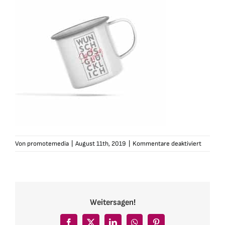
für
Von
promotemedia
|
August 11th, 2019
|
Kommentare deaktiviert
sonialie
tasse-
emai-
wlg-
1-
Weitersagen!
grau