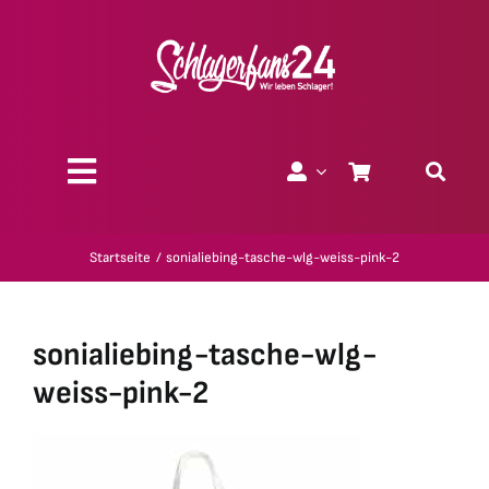
Zum
Inhalt
springen
Toggle
Navigation
Über uns
Startseite
sonialiebing-tasche-wlg-weiss-pink-2
Charity
sonialiebing-tasche-wlg-
Geschenk-Gutscheine
weiss-pink-2
Kollektionen