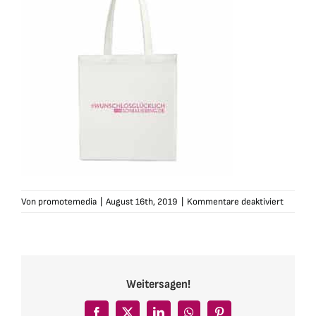
für
Von
promotemedia
|
August 16th, 2019
|
Kommentare deaktiviert
sonialie
tasche-
wlg-
weiss-
pink-
Weitersagen!
2