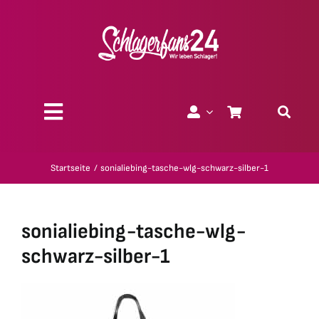
Zum
Inhalt
springen
Toggle
Navigation
Über uns
Startseite
sonialiebing-tasche-wlg-schwarz-silber-1
Charity
sonialiebing-tasche-wlg-
Geschenk-Gutscheine
schwarz-silber-1
Kollektionen