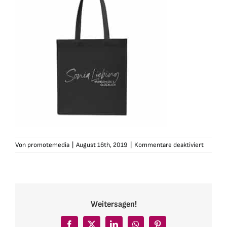
für
Von
promotemedia
|
August 16th, 2019
|
Kommentare deaktiviert
sonialie
tasche-
wlg-
schwarz
silber-
Weitersagen!
1