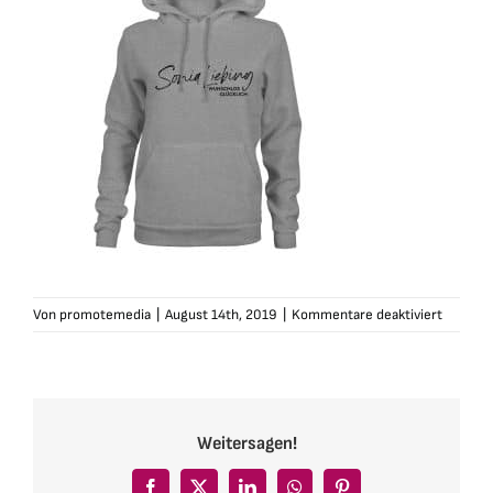
für
Von
promotemedia
|
August 14th, 2019
|
Kommentare deaktiviert
sonialie
hoodie-
damen-
grau-
wlg1
Weitersagen!