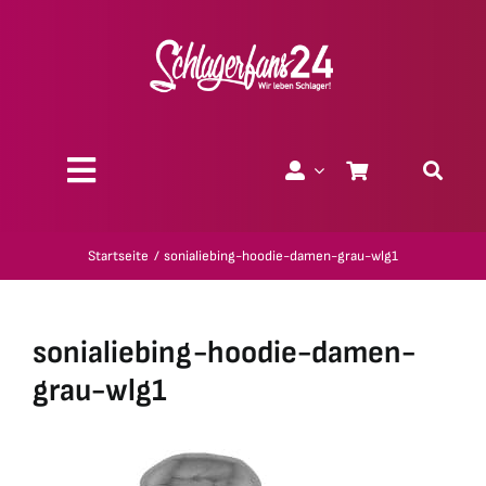
Zum
Inhalt
springen
Toggle
Navigation
Über uns
Startseite
sonialiebing-hoodie-damen-grau-wlg1
Charity
sonialiebing-hoodie-damen-
Geschenk-Gutscheine
grau-wlg1
Kollektionen