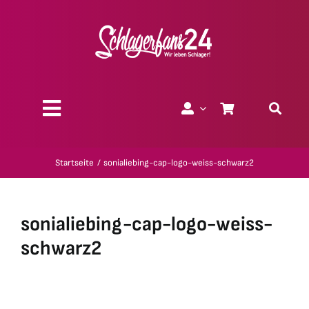
Zum
Inhalt
springen
Toggle
Navigation
Über uns
Startseite
sonialiebing-cap-logo-weiss-schwarz2
Charity
sonialiebing-cap-logo-weiss-
Geschenk-Gutscheine
schwarz2
Kollektionen