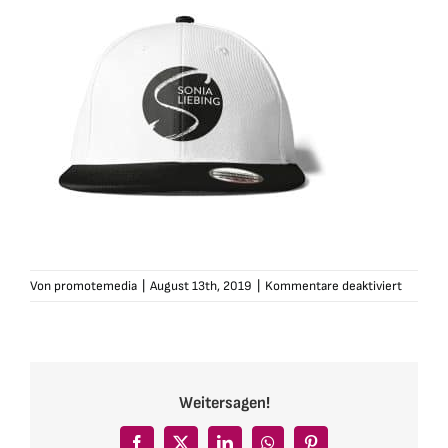
für
Von
promotemedia
|
August 13th, 2019
|
Kommentare deaktiviert
sonialie
cap-
logo-
weiss-
schwarz
Weitersagen!