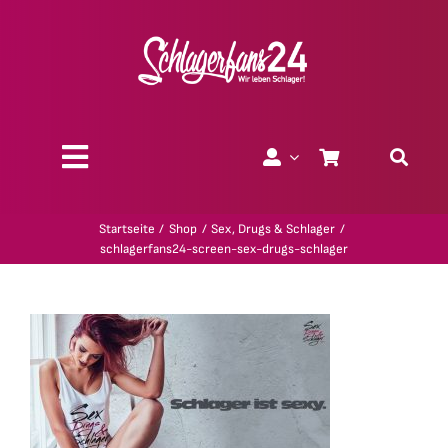
Zum
Inhalt
springen
Toggle
Navigation
Über uns
Startseite
Shop
Sex, Drugs & Schlager
schlagerfans24-screen-sex-drugs-schlager
Charity
Geschenk-Gutscheine
Kollektionen