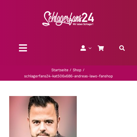
Zum
Inhalt
springen
Toggle
Navigation
Über uns
Startseite
Shop
schlagerfans24-kat506x686-andreas-lawo-fanshop
Charity
Geschenk-Gutscheine
Kollektionen