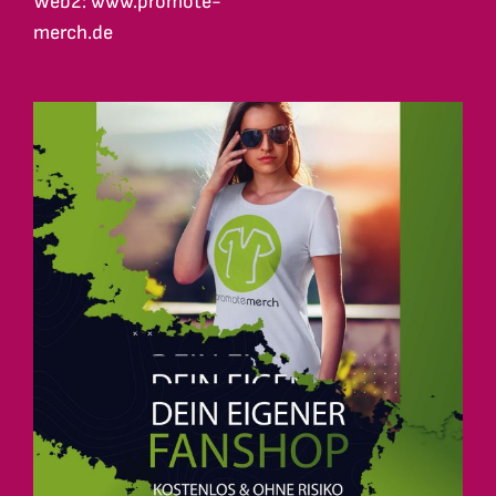
Web2: www.promote-
merch.de