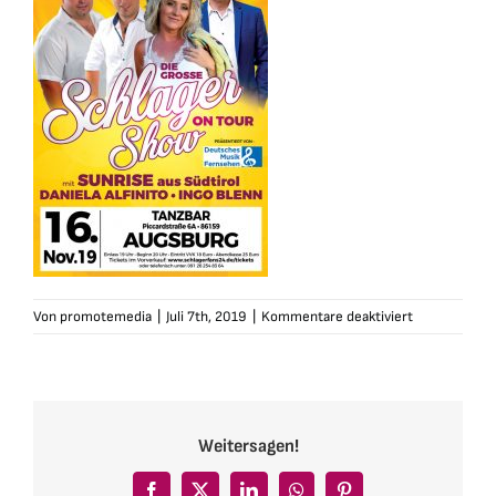
für
Von
promotemedia
|
Juli 7th, 2019
|
Kommentare deaktiviert
schlagersho
tour-
plakat191116
web
Weitersagen!