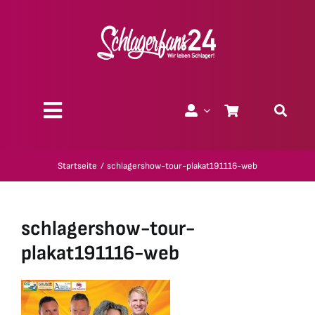
Zum
Inhalt
springen
Toggle
Navigation
Über uns
Startseite
schlagershow-tour-plakat191116-web
Charity
schlagershow-tour-
Geschenk-Gutscheine
plakat191116-web
Kollektionen