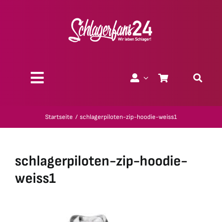
Zum
Inhalt
springen
Toggle
Navigation
Über uns
Startseite
schlagerpiloten-zip-hoodie-weiss1
Charity
schlagerpiloten-zip-hoodie-
Geschenk-Gutscheine
weiss1
Kollektionen