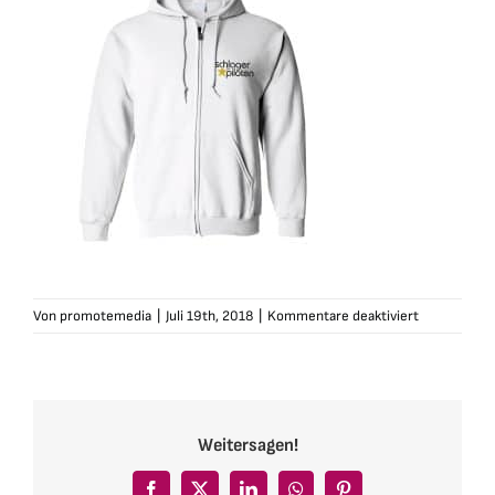
für
Von
promotemedia
|
Juli 19th, 2018
|
Kommentare deaktiviert
schlagerpilo
zip-
hoodie-
weiss1
Weitersagen!